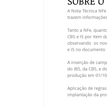
SOBRE 
A Nota Técnica NFe 
trazem informações 
Tanto a NFe, quant
CBS e IS por item d
observando  os novo
e IS no documento fi
A inserção de campo
do IBS, da CBS, e d
produção em 01/10
Aplicação de regras
implantação da pr