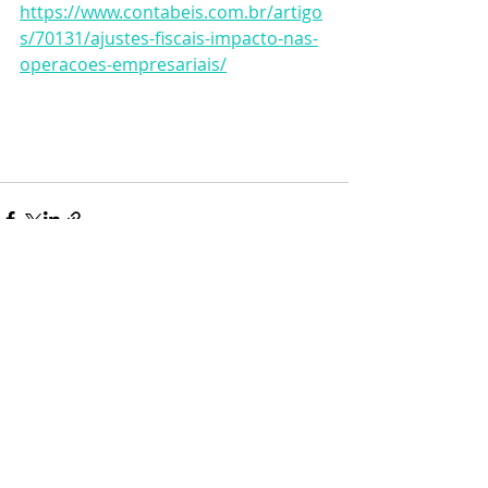
https://www.contabeis.com.br/artigo
s/70131/ajustes-fiscais-impacto-nas-
operacoes-empresariais/
Posts recentes
Ver tudo