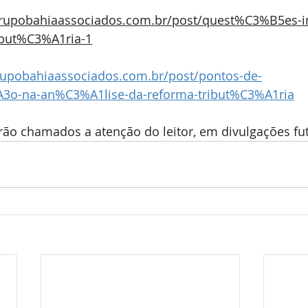
rupobahiaassociados.com.br/post/quest%C3%B5es-in
ibut%C3%A1ria-1
rupobahiaassociados.com.br/post/pontos-de-
o-na-an%C3%A1lise-da-reforma-tribut%C3%A1ria
rão chamados a atenção do leitor, em divulgações fu