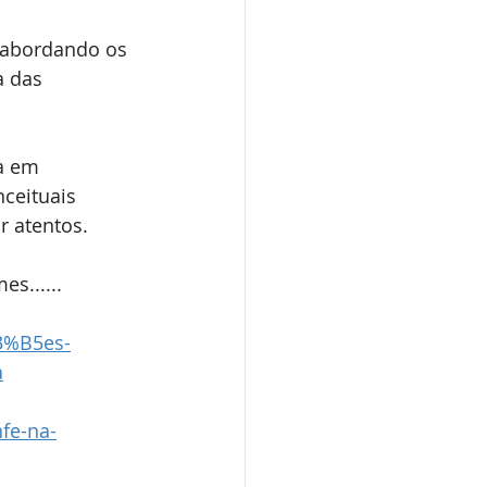
 abordando os 
a das 
a em 
ceituais 
r atentos.
s......
3%B5es-
a
fe-na-