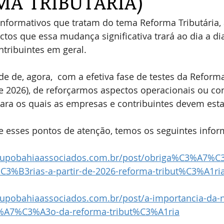
MA TRIBUTÁRIA)
nformativos que tratam do tema Reforma Tributária,
tos que essa mudança significativa trará ao dia a di
tribuintes em geral.
 de, agora,  com a efetiva fase de testes da Reform
 2026), de reforçarmos aspectos operacionais ou con
ara os quais as empresas e contribuintes devem esta
 esses pontos de atenção, temos os seguintes informe
rupobahiaassociados.com.br/post/obriga%C3%A7%C
%C3%B3rias-a-partir-de-2026-reforma-tribut%C3%A1ri
rupobahiaassociados.com.br/post/a-importancia-da-n
%A7%C3%A3o-da-reforma-tribut%C3%A1ria