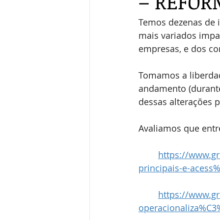
– REFOR
Temos dezenas de i
mais variados impac
empresas, e dos con
Tomamos a liberdade
andamento (durante
dessas alterações p
Avaliamos que entre
https://www.g
principais-e-acess
https://www.g
operacionaliza%C3