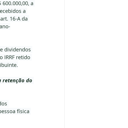
 600.000,00, a 
ecebidos a 
art. 16-A da 
 ano-
 e dividendos 
o IRRF retido 
ibuinte.
a retenção do 
dos 
ssoa física 