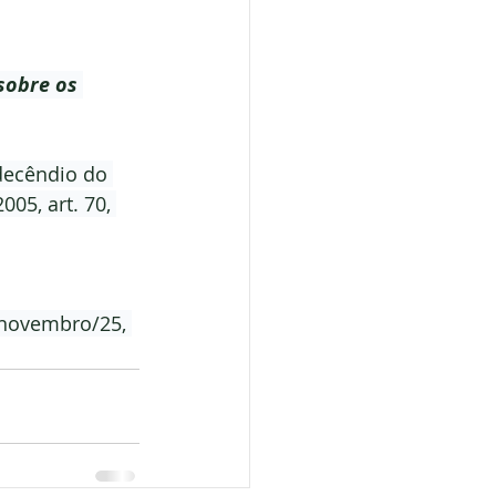
sobre os 
decêndio do 
05, art. 70, 
/novembro/25, 