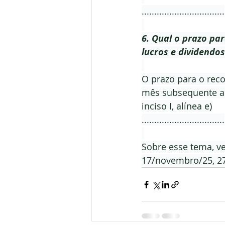
.................................
6. Qual o prazo par
lucros e dividendos
O prazo para o reco
mês subsequente ao 
inciso I, alínea e)
.................................
Sobre esse tema, v
17/novembro/25, 2