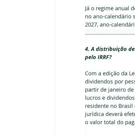
Já o regime anual d
no ano-calendário s
2027, ano-calendári
.................................
4. A distribuição d
pelo IRRF?
Com a edição da Lei
dividendos por pess
partir de janeiro d
lucros e dividendo
residente no Brasi
jurídica deverá efe
o valor total do pa