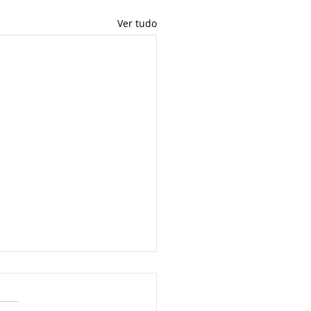
Ver tudo
SFER PRICE _ PREÇO DE
NSFERÊNCIA