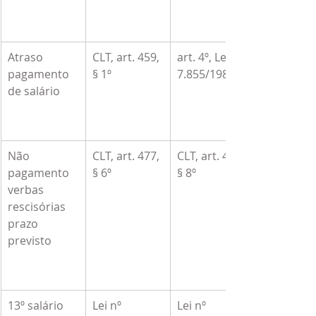
Atraso 
CLT, art. 459, 
art. 4º, Lei nº 
pagamento 
§ 1º
7.855/1989
de salário
Não 
CLT, art. 477, 
CLT, art. 477, 
pagamento 
§ 6º
§ 8º
verbas 
rescisórias 
prazo 
previsto
13º salário
Lei nº 
Lei nº 