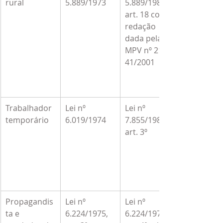
rural
5.889/1973
5.889/1989, 
art. 18 com 
redação 
dada pela 
MPV nº 2164-
41/2001
Trabalhador 
Lei nº 
Lei nº 
temporário
6.019/1974
7.855/1989, 
art. 3º
Propagandis
Lei nº 
Lei nº 
ta e 
6.224/1975, 
6.224/1975, 