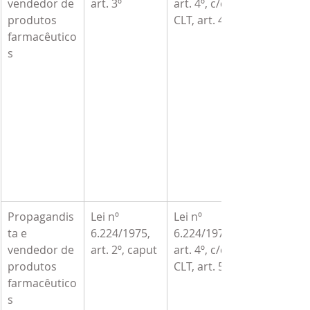
vendedor de 
art. 3º
art. 4º, c/c 
produtos 
CLT, art. 434
farmacêutico
s
Propagandis
Lei nº 
Lei nº 
ta e 
6.224/1975, 
6.224/1975, 
vendedor de 
art. 2º, caput
art. 4º, c/c 
produtos 
CLT, art. 510
farmacêutico
s