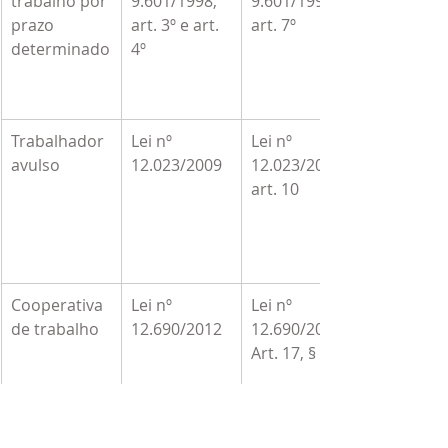
trabalho por 
9.601/1998, 
9.601/1998, 
prazo 
art. 3º e art. 
art. 7º
determinado
4º
Trabalhador 
Lei nº 
Lei nº 
avulso
12.023/2009
12.023/2009, 
art. 10
Cooperativa 
Lei nº 
Lei nº 
de trabalho
12.690/2012
12.690/2012, 
Art. 17, § 1º