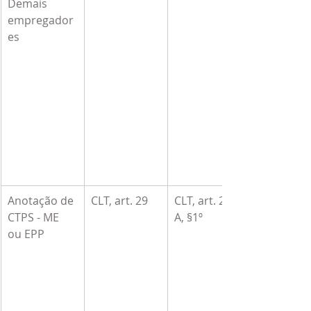
Demais 
empregador
es
Anotação de 
CLT, art. 29
CLT, art. 29-
CTPS - ME 
A, §1º
ou EPP