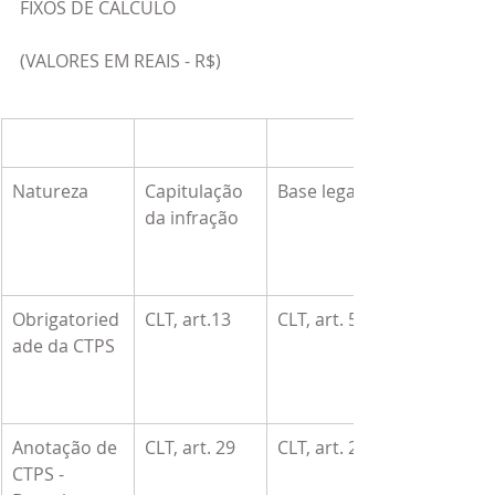
FIXOS DE CÁLCULO
(VALORES EM REAIS - R$)
Natureza
Capitulação 
Base legal
da infração
Obrigatoried
CLT, art.13
CLT, art. 55
ade da CTPS
Anotação de 
CLT, art. 29
CLT, art. 29-A
CTPS - 