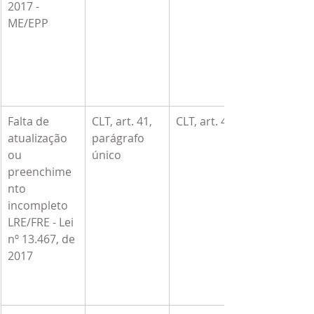
2017 - 
ME/EPP
Falta de 
CLT, art. 41, 
CLT, art. 47-A
atualização 
parágrafo 
ou 
único
preenchime
nto 
incompleto 
LRE/FRE - Lei 
nº 13.467, de 
2017