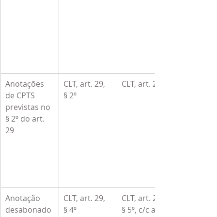
Anotações 
CLT, art. 29, 
CLT, art. 29-B
de CPTS 
§ 2º
previstas no 
§ 2º do art. 
29
Anotação 
CLT, art. 29, 
CLT, art. 29, 
desabonado
§ 4º
§ 5º, c/c art. 