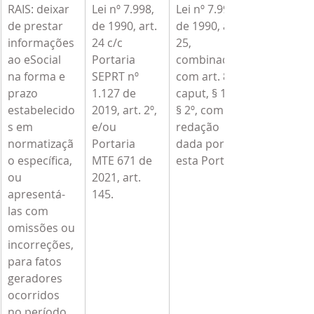
RAIS: deixar 
Lei nº 7.998, 
Lei nº 7.998, 
de prestar 
de 1990, art. 
de 1990, art. 
informações 
24 c/c 
25, 
ao eSocial 
Portaria 
combinado 
na forma e 
SEPRT nº 
com art. 81, 
prazo 
1.127 de 
caput, § 1º e 
estabelecido
2019, art. 2º, 
§ 2º, com 
s em 
e/ou 
redação 
normatizaçã
Portaria 
dada por 
o específica, 
MTE 671 de 
esta Portaria
ou 
2021, art. 
apresentá-
145.
las com 
omissões ou 
incorreções, 
para fatos 
geradores 
ocorridos 
no período 