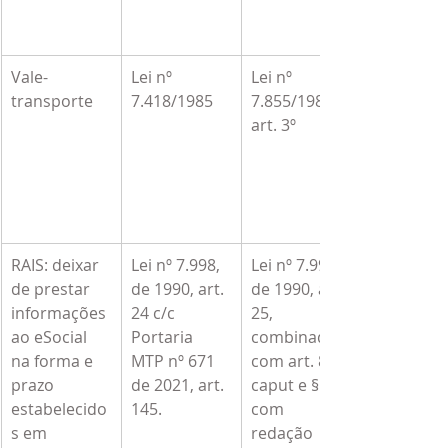
Vale-
Lei nº 
Lei nº 
transporte
7.418/1985
7.855/1989, 
art. 3º
RAIS: deixar 
Lei nº 7.998, 
Lei nº 7.998, 
de prestar 
de 1990, art. 
de 1990, art. 
informações 
24 c/c 
25, 
ao eSocial 
Portaria 
combinado 
na forma e 
MTP nº 671 
com art. 81, 
prazo 
de 2021, art. 
caput e § 1º, 
estabelecido
145.
com 
s em 
redação 