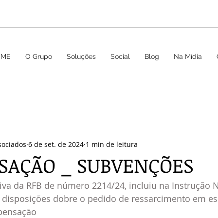
OME
O Grupo
Soluções
Social
Blog
Na Mídia
sociados
6 de set. de 2024
1 min de leitura
AÇÃO _ SUBVENÇÕES
iva da RFB de número 2214/24, incluiu na Instrução 
disposições dobre o pedido de ressarcimento em esp
pensação