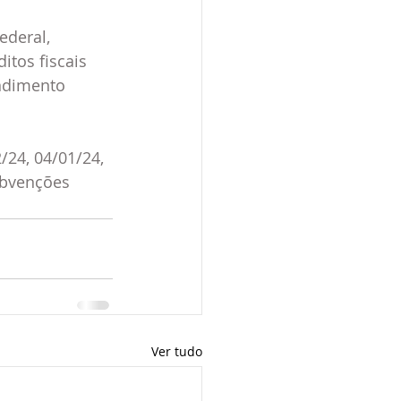
ederal, 
tos fiscais  
ndimento 
/24, 04/01/24, 
ubvenções  
Ver tudo