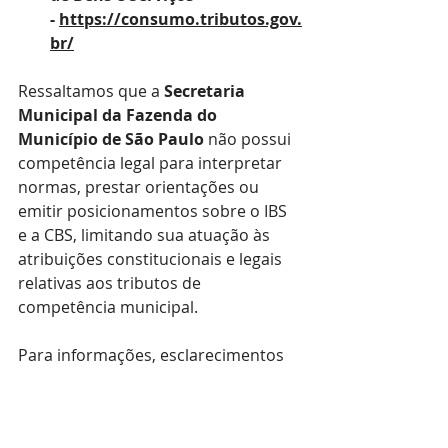
- 
https://consumo.tributos.gov.
br/
Ressaltamos que a 
Secretaria 
Municipal da Fazenda do 
Município de São Paulo
 não possui 
competência legal para interpretar 
normas, prestar orientações ou 
emitir posicionamentos sobre o IBS 
e a CBS, limitando sua atuação às 
atribuições constitucionais e legais 
relativas aos tributos de 
competência municipal.
Para informações, esclarecimentos 
ou atendimento relacionados ao ISS, 
IPTU ou ITBI no Município de São 
Paulo, os cidadãos podem utilizar os 