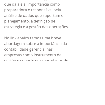
que dá a ela, importância como 
preparadora e responsável pela 
análise de dados que suportam o 
planejamento, a definição de 
estratégia e a gestão das operações.
No link abaixo temos uma breve 
abordagem sobre a importância da 
contabilidade gerencial nas 
empresas como instrumento de 
gestão e suporte em seus planos de 
negócios.
https://www.youtube.com/watch?
v=lymadotSR30
Assim, cada um desses controles 
tem função e aplicação específica. 