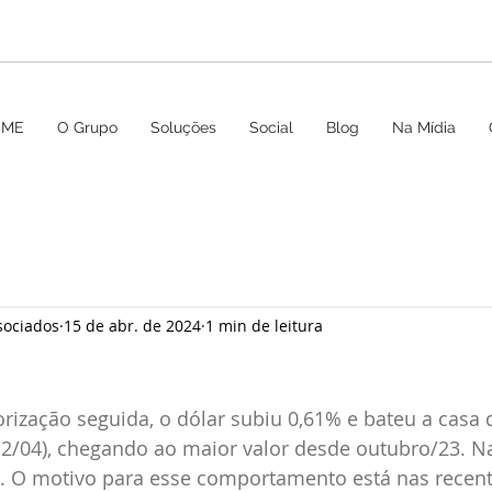
OME
O Grupo
Soluções
Social
Blog
Na Mídia
sociados
15 de abr. de 2024
1 min de leitura
orização seguida, o dólar subiu 0,61% e bateu a casa 
(12/04), chegando ao maior valor desde outubro/23. 
%. O motivo para esse comportamento está nas recent