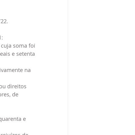
/22.
1:
 cuja soma foi 
eais e setenta 
sivamente na 
u direitos 
res, de 
quarenta e 