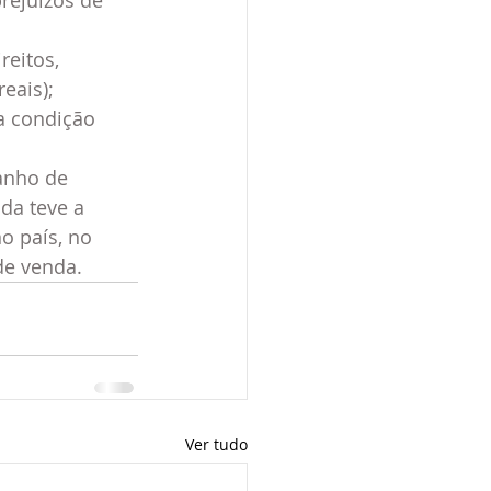
rejuízos de 
eitos, 
reais);
a condição 
anho de 
da teve a 
o país, no 
de venda.
Ver tudo