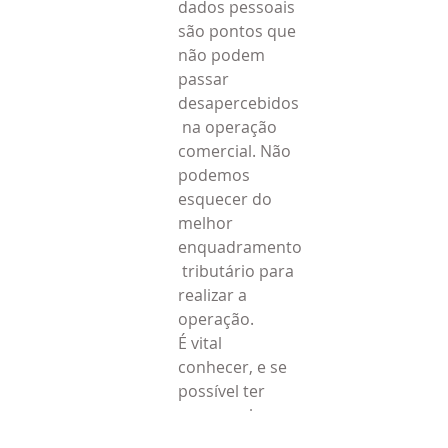
dados pessoais 
são pontos que 
não podem 
passar 
desapercebidos
 na operação 
comercial. Não 
podemos 
esquecer do 
melhor 
enquadramento
 tributário para 
realizar a 
operação.
É vital 
conhecer, e se 
possível ter 
acompanhamen
to da cadeia de 