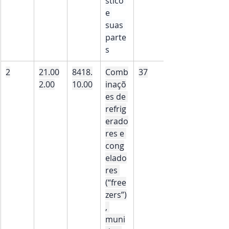
stico 
e 
suas 
parte
s
2
21.00
8418.
Comb
37
2.00
10.00
inaçõ
es de 
refrig
erado
res e 
cong
elado
res 
(“free
zers”)
, 
muni