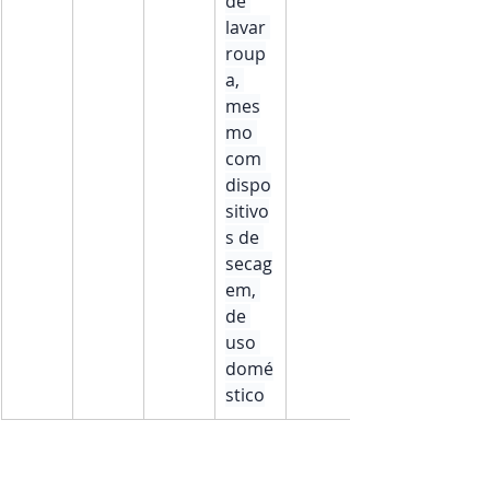
de 
lavar 
roup
a, 
mes
mo 
com 
dispo
sitivo
s de 
secag
em, 
de 
uso 
domé
stico
16
21.02
8471.
Máqu
37
8.00
30
inas 