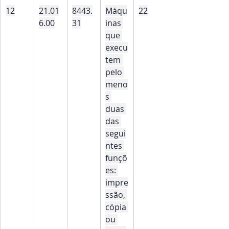
12
21.01
8443.
Máqu
22
6.00
31
inas 
que 
execu
tem 
pelo 
meno
s 
duas 
das 
segui
ntes 
funçõ
es: 
impre
ssão, 
cópia 
ou 