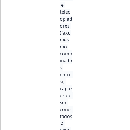
 e 
telec
opiad
ores 
(fax), 
mes
mo 
comb
inado
s 
entre 
si, 
capaz
es de 
ser 
conec
tados
 a 