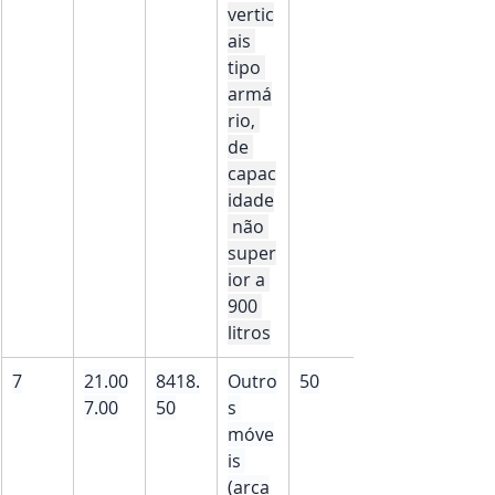
vertic
ais 
tipo 
armá
rio, 
de 
capac
idade
 não 
super
ior a 
900 
litros
7
21.00
8418.
Outro
50
7.00
50
s 
móve
is 
(arca