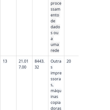
proce
ssam
ento 
de 
dado
s ou 
a 
uma 
rede
13
21.01
8443.
Outra
20
7.00
32
s 
impre
ssora
s, 
máqu
inas 
copia
doras