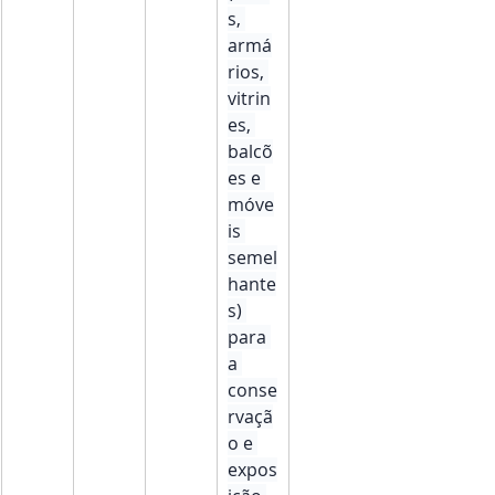
s, 
armá
rios, 
vitrin
es, 
balcõ
es e 
móve
is 
semel
hante
s) 
para 
a 
conse
rvaçã
o e 
expos