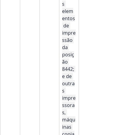
s 
elem
entos
 de 
impre
ssão 
da 
posiç
ão 
8442; 
e de 
outra
s 
impre
ssora
s, 
máqu
inas 
copia