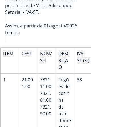
pelo Índice de Valor Adicionado 
Setorial - IVA-ST.
Assim, a partir de 01/agosto/2026 
temos:
ITEM​
CEST
NCM/
DESC
IVA-
SH
RIÇÃ
ST (%)
O
1
21.00
7321.
Fogõ
38
1.00
11.00 
es de 
7321.
cozin
81.00 
ha 
7321.
de 
90.00
uso 
domé