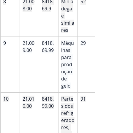
8
21.00
8418.
Minia
52
8.00
69.9
dega 
e 
simila
res
9
21.00
8418.
Máqu
29
9.00
69.99
inas 
para 
prod
ução 
de 
gelo
10
21.01
8418.
Parte
91
0.00
99.00
s dos 
refrig
erado
res, 