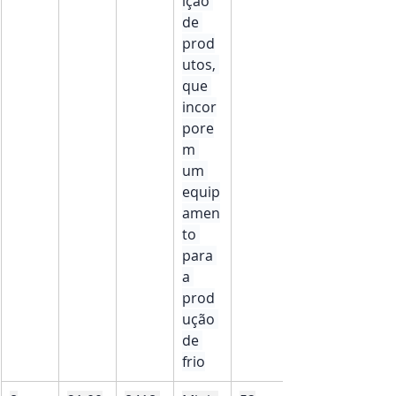
ição 
de 
prod
utos, 
que 
incor
pore
m 
um 
equip
amen
to 
para 
a 
prod
ução 
de 
frio