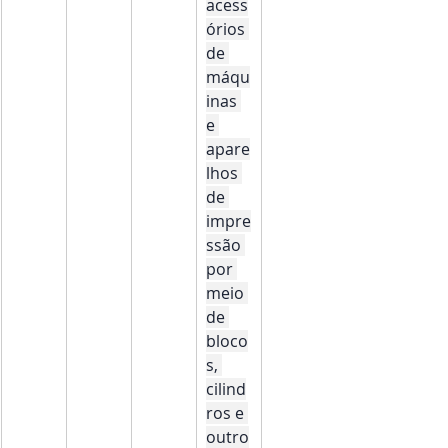
acess
órios 
de 
máqu
inas 
e 
apare
lhos 
de 
impre
ssão 
por 
meio 
de 
bloco
s, 
cilind
ros e 
outro