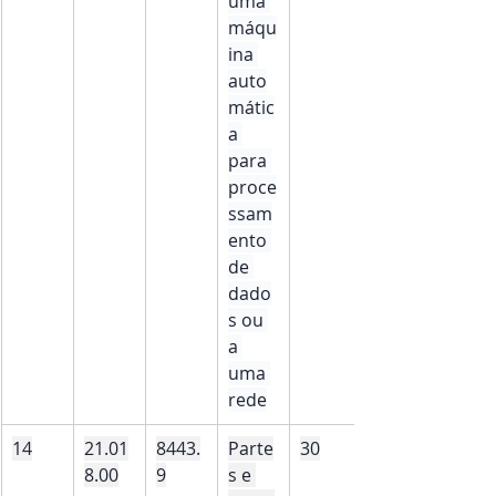
uma 
máqu
ina 
auto
mátic
a 
para 
proce
ssam
ento 
de 
dado
s ou 
a 
uma 
rede
14
21.01
8443.
Parte
30
8.00
9
s e 