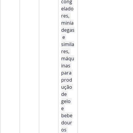
cong
elado
res, 
minia
degas
 e 
simila
res, 
máqu
inas 
para 
prod
ução 
de 
gelo 
e 
bebe
dour
os 