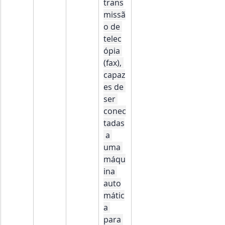
trans
missã
o de 
telec
ópia 
(fax), 
capaz
es de 
ser 
conec
tadas
 a 
uma 
máqu
ina 
auto
mátic
a 
para 