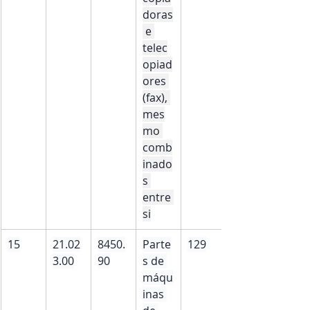
doras
 e 
telec
opiad
ores 
(fax), 
mes
mo 
comb
inado
s 
entre 
si
15
21.02
8450.
Parte
129
3.00
90
s de 
máqu
inas 