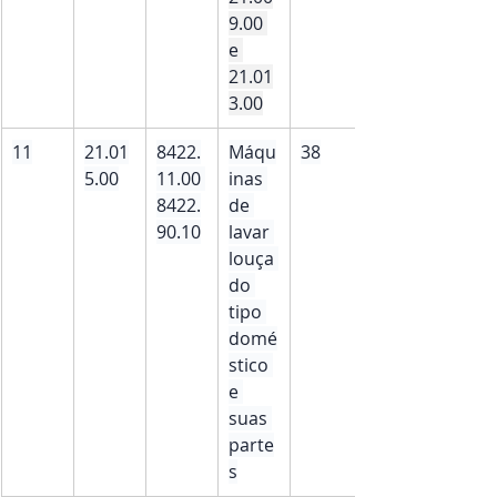
9.00 
e 
21.01
3.00
11
21.01
8422.
Máqu
38
5.00
11.00 
inas 
8422.
de 
90.10
lavar 
louça 
do 
tipo 
domé
stico 
e 
suas 
parte
s