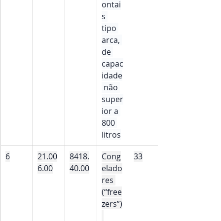
ontai
s 
tipo 
arca, 
de 
capac
idade
 não 
super
ior a 
800 
litros
6
21.00
8418.
Cong
33
6.00
40.00
elado
res 
(“free
zers”)