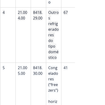
o
4
21.00
8418.
Outro
67
4.00
29.00
s 
refrig
erado
res 
do 
tipo 
domé
stico
5
21.00
8418.
Cong
41
5.00
30.00
elado
res 
(“free
zers”)
horiz