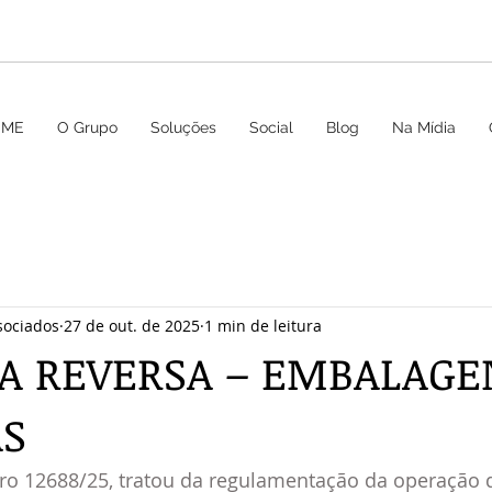
OME
O Grupo
Soluções
Social
Blog
Na Mídia
sociados
27 de out. de 2025
1 min de leitura
CA REVERSA – EMBALAGE
AS
o 12688/25, tratou da regulamentação da operação de