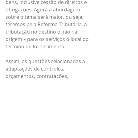
bens, inclusive cessão de direitos e 
obrigações. Agora a abordagem 
sobre o tema será maior, ou seja, 
teremos pela Reforma Tributária, a 
tributação no destino e não na 
origem – para os serviços o local do 
término de fornecimento.
Assim, as questões relacionadas a 
adaptações de controles, 
orçamentos, contratações, 
fornecimentos, aquisições, fluxo de 
caixa, fluxos econômico e 
financeiros, e outros controles, tudo, 
por conta da Reforma Tributária, 
não ficam vinculadas somente as 
empresas, mas também, e de forma 
significativa, aos Entes Federados.