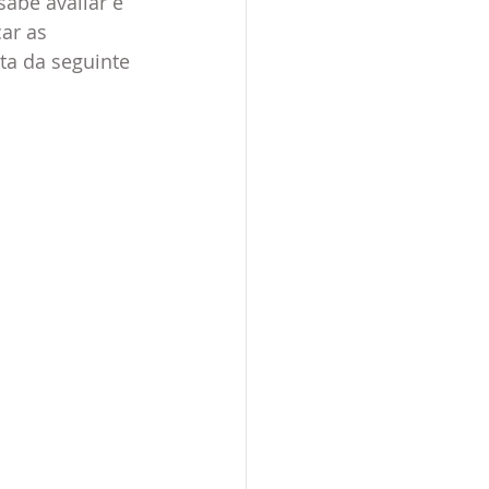
abe avaliar e 
ar as 
ta da seguinte 