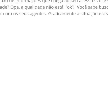
luxo de informações que chega ao seu acesso? Você s
dade? Opa, a qualidade não está  “ok”!  Você sabe busc
ir com os seus agentes. Graficamente a situação é vis