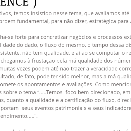
GENCE”)
ivos, temos insistido nesse tema, que avaliamos até
 ordem fundamental, para não dizer, estratégica para
lha-se forte para concretizar negócios e processos ex
lidade do dado, o fluxo do mesmo, o tempo dessa dis
nsistente, não tem qualidade, e ai ao se computar o r
s chegamos à frustação pela má qualidade dos númer
muitas vezes podem até não trazer a veracidade corre
ltado, de fato, pode ter sido melhor, mas a má quali
omete os apontamentos e avaliações. Como menci
 sobre o tema “.....Temos  foco bem direcionado, em 
s, quanto a qualidade e a certificação do fluxo, direc
portam  seus eventos patrimoniais e seus indicadore
ndimento.....”.