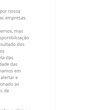
 por nossa 
 as empresas.
ternos, mas 
ponibilização 
esultado dos 
os 
ta das 
dade das 
onamos em 
alertar e 
ionado as 
s de 