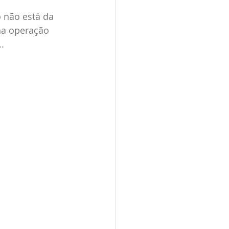
o não está da 
na operação 
       