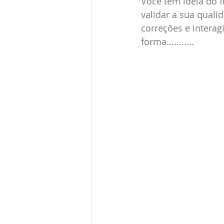
Você tem ideia do f
validar a sua quali
correções e interag
forma...........