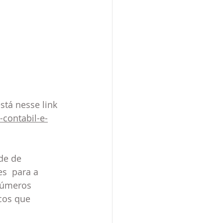
tá nesse link 
contabil-e-
de de 
s  para a 
números 
icos que 