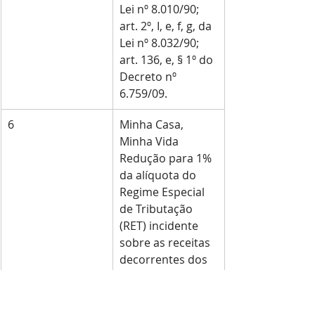
Lei nº 8.010/90; 
art. 2º, I, e, f, g, da 
Lei nº 8.032/90; 
art. 136, e, § 1º do 
Decreto nº 
6.759/09.
6
Minha Casa, 
Minha Vida 
Redução para 1% 
da alíquota do 
Regime Especial 
de Tributação 
(RET) incidente 
sobre as receitas 
decorrentes dos 
projetos de 
incorporação de 
imóveis 