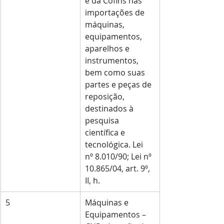
e da Cofins nas 
importações de 
máquinas, 
equipamentos, 
aparelhos e 
instrumentos, 
bem como suas 
partes e peças de 
reposição, 
destinados à 
pesquisa 
científica e 
tecnológica. Lei 
nº 8.010/90; Lei nº 
10.865/04, art. 9º, 
II, h.
5
Máquinas e 
Equipamentos – 