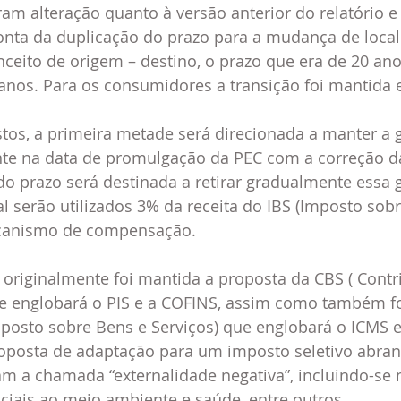
onta da duplicação do prazo para a mudança de local
ceito de origem – destino, o prazo que era de 20 anos
 anos. Para os consumidores a transição foi mantida 
os, a primeira metade será direcionada a manter a g
te na data de promulgação da PEC com a correção da 
 prazo será destinada a retirar gradualmente essa g
l serão utilizados 3% da receita do IBS (Imposto sobr
canismo de compensação.
riginalmente foi mantida a proposta da CBS ( Contr
ue englobará o PIS e a COFINS, assim como também fo
posto sobre Bens e Serviços) que englobará o ICMS e 
oposta de adaptação para um imposto seletivo abra
m a chamada “externalidade negativa”, incluindo-se 
ciais ao meio ambiente e saúde, entre outros.