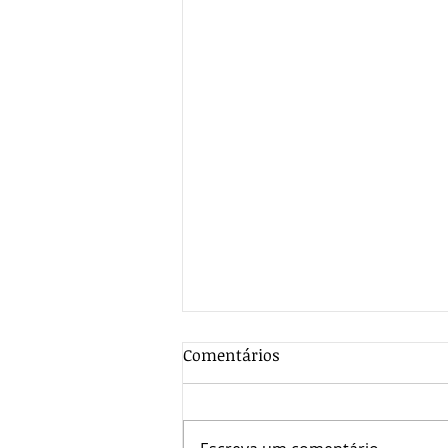
TRANSFER PRICE _ PREÇO DE
Comentários
TRANSFERÊNCIA
Em abordagem nas empresas,
por vezes questionamos o