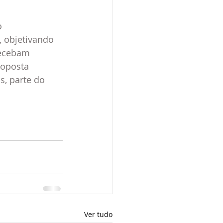
o 
 objetivando 
recebam 
roposta 
, parte do 
Ver tudo