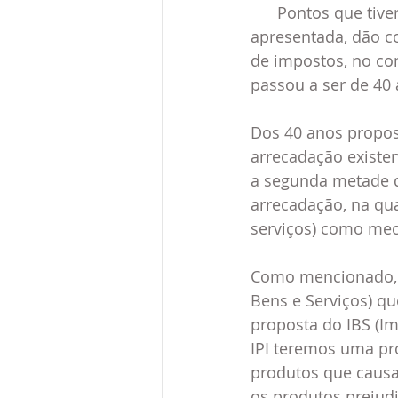
      Pontos que tiveram alteração quanto à versão anterior do relatório e essa agora 
apresentada, dão c
de impostos, no con
passou a ser de 40
Dos 40 anos propost
arrecadação existen
a segunda metade do
arrecadação, na qua
serviços) como me
Como mencionado, o
Bens e Serviços) q
proposta do IBS (Im
IPI teremos uma pr
produtos que causa
os produtos prejudi