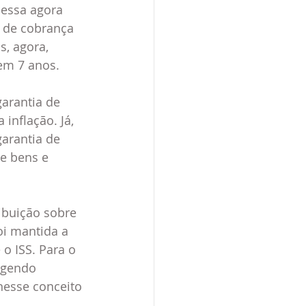
 de cobrança 
, agora, 
em 7 anos.
arantia de 
inflação. Já, 
arantia de 
e bens e 
ibuição sobre 
i mantida a 
o ISS. Para o 
ngendo 
nesse conceito 