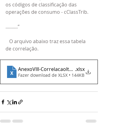
os códigos de classificação das 
operações de consumo - cClassTrib.
..........”
   O arquivo abaixo traz essa tabela 
de correlação.
AnexoVIII-CorrelacaoItemNBSIndOpCClassTrib_IBSCB
.xlsx
Fazer download de XLSX • 144KB
Ver tudo