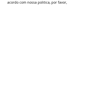
acordo com nossa politica, por favor,
nos acione através do canal de
privacidade:
privacidade@bahiaassociados.com.b
r
Estou de acordo com a política de
privacidade do Grupo Bahia
- Ver
Política de Privacidade Completa
Enviar
Não tem um curriculo
pronto?
Não se preocupe, vamos te
ajudar a criar um minicurriculo,
siga nosso passo a passo
Aqui