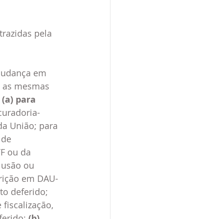
razidas pela 
mudança em  
is as mesmas 
 
(a) para 
curadoria-
da União; para 
 de 
F ou da 
lusão ou 
rição em DAU- 
o deferido; 
iscalização, 
erido; 
(b) 