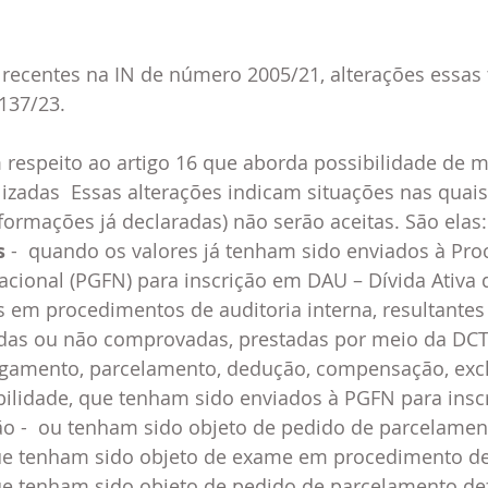
recentes na IN de número 2005/21, alterações essas t
137/23.
m respeito ao artigo 16 que aborda possibilidade de 
lizadas  Essas alterações indicam situações nas qua
nformações já declaradas) não serão aceitas. São elas:
s
 -  quando
os
 valores já tenham sido enviados à Pro
cional (PGFN) para inscrição em DAU – Dívida Ativa 
 em procedimentos de auditoria interna, resultantes
das ou não comprovadas, prestadas por meio da DCT
gamento, parcelamento, dedução, compensação, exc
bilidade, que tenham sido enviados à PGFN para insc
ão -  ou tenham sido objeto de pedido de parcelament
ue tenham sido objeto de exame em procedimento de f
ue tenham sido objeto de pedido de parcelamento def