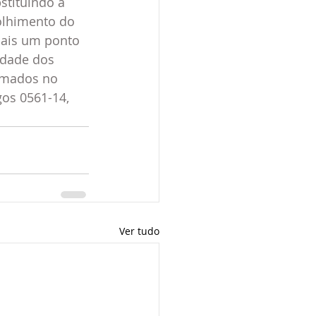
stituindo a 
olhimento do 
mais um ponto 
idade dos 
rmados no 
os 0561-14, 
Ver tudo