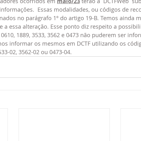
eradores ocorridos em 
maio/23
 terão a  DCTFWeb  sub
 informações.  Essas modalidades, ou códigos de rec
nados no parágrafo 1º do artigo 19-B. Temos ainda 
e a essa alteração. Esse ponto diz respeito a possibil
, 0610, 1889, 3533, 3562 e 0473 não puderem ser info
emos informar os mesmos em DCTF utilizando os códig
533-02, 3562-02 ou 0473-04.   