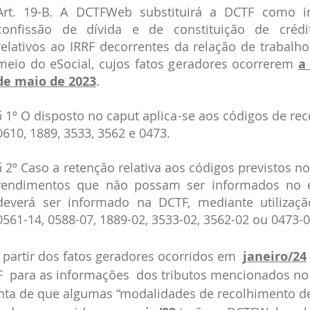
Art. 19-B. A DCTFWeb substituirá a DCTF como i
confissão de dívida e de constituição de crédito
relativos ao IRRF decorrentes da relação de trabalho
meio do eSocial, cujos fatos geradores ocorrerem 
a
de maio de 2023
.    
§ 1º O disposto no caput aplica-se aos códigos de rece
0610, 1889, 3533, 3562 e 0473.    
§ 2º Caso a retenção relativa aos códigos previstos no §
rendimentos que não possam ser informados no eS
deverá ser informado na DCTF, mediante utilizaçã
0561-14, 0588-07, 1889-02, 3533-02, 3562-02 ou 0473-04
partir dos fatos geradores ocorridos em  
janeiro/24
TF  para as informações  dos tributos mencionados no a
nta de que algumas “modalidades de recolhimento de I