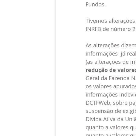
Fundos.
Tivemos alterações 
INRFB de número 2
As alterações dize
informações  já rea
(as alterações de i
redução de valore
Geral da Fazenda Na
os valores apurados
informações indevi
DCTFWeb, sobre pa
suspensão de exigi
Divida Ativa da Uni
quanto a valores q
quanto a valores q