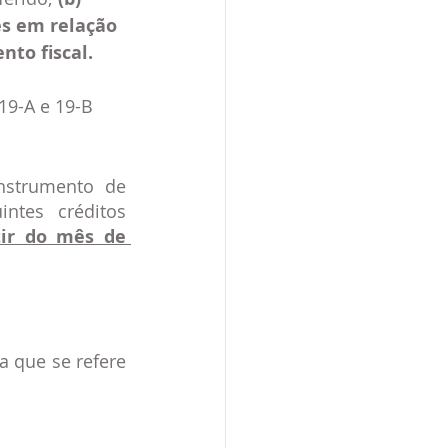
es em relação 
nto fiscal.
19-A e 19-B  
nstrumento de 
ntes créditos 
tir do mês de 
a que se refere 