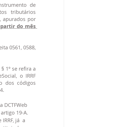
nstrumento de 
s tributários 
, apurados por 
 partir do mês 
ita 0561, 0588, 
 1º se refira a 
ocial, o IRRF 
o dos códigos 
.   
 a DCTFWeb 
rtigo 19-A.  
RRF, já  a 