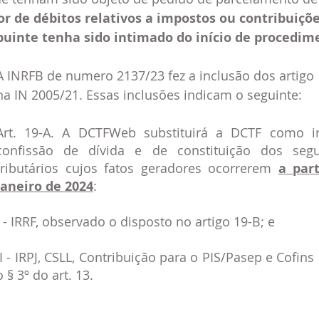
lor de débitos relativos a impostos ou contribuiçõ
buinte tenha sido intimado do início de procedime
A INRFB de numero 2137/23 fez a inclusão dos artigo 
na IN 2005/21. Essas inclusões indicam o seguinte:
Art. 19-A. A DCTFWeb substituirá a DCTF como i
confissão de dívida e de constituição dos segui
tributários cujos fatos geradores ocorrerem 
a par
janeiro de 2024
:  
I - IRRF, observado o disposto no artigo 19-B; e   
II - IRPJ, CSLL, Contribuição para o PIS/Pasep e Cofins 
o § 3º do art. 13.    