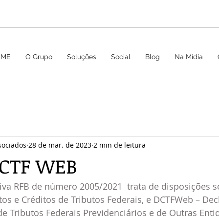
OME
O Grupo
Soluções
Social
Blog
Na Mídia
sociados
28 de mar. de 2023
2 min de leitura
DCTF WEB
iva RFB de número 2005/2021  trata de disposições s
os e Créditos de Tributos Federais, e DCTFWeb – Dec
de Tributos Federais Previdenciários e de Outras Enti