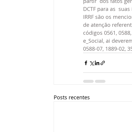
partir  dos fatos g
DCTF para as  suas
IRRF são os mencio
de atenção referent
códigos 0561, 0588
e_Social, ai dever
0588-07, 1889-02, 3
Posts recentes