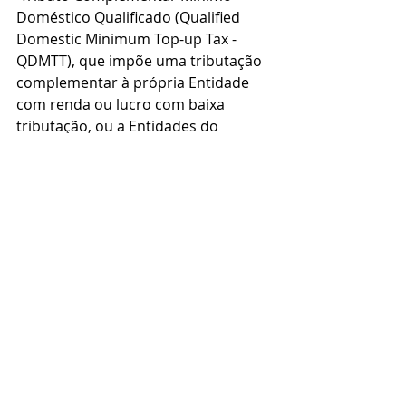
Doméstico Qualificado (Qualified 
Domestic Minimum Top-up Tax - 
QDMTT), que impõe uma tributação 
complementar à própria Entidade 
com renda ou lucro com baixa 
tributação, ou a Entidades do 
mesmo Grupo de Empresas 
Multinacional localizadas na mesma 
jurisdição, relativamente à renda ou 
ao lucro com baixa tributação. 
Posts recentes
Ver tudo