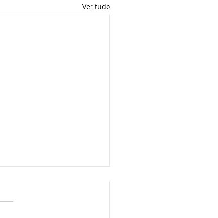
Ver tudo
-ST SÃO PAULO _
USÃO DO REGIME _
PRIAÇÃO DE CRÉDITO
ia CAT de numero