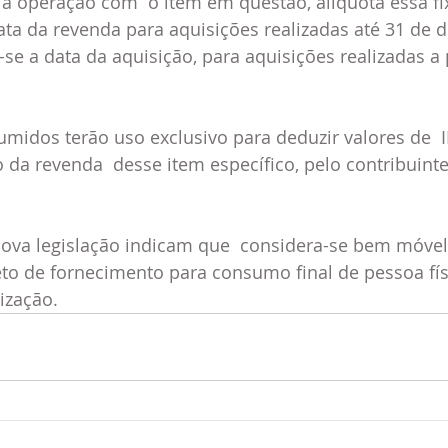
l a operação com  o item em questão, alíquota essa fi
ata da revenda para aquisições realizadas até 31 de
se a data da aquisição, para aquisições realizadas a p
umidos terão uso exclusivo para deduzir valores de  I
 da revenda  desse item específico, pelo contribuinte
nova legislação indicam que  considera-se bem móvel
to de fornecimento para consumo final de pessoa fís
ização.