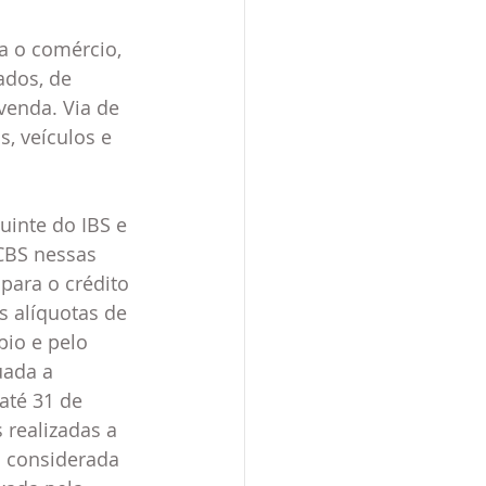
a o comércio, 
ados, de 
venda. Via de 
, veículos e 
uinte do IBS e 
 CBS nessas 
para o crédito 
 alíquotas de 
io e pelo 
uada a 
até 31 de 
 realizadas a 
á considerada 