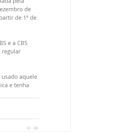
xada pela 
 dezembro de 
artir de 1º de 
BS e a CBS 
 regular 
 usado aquele 
ica e tenha 