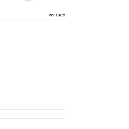
Ver tudo
-ST SÃO PAULO _
USÃO DO REGIME _