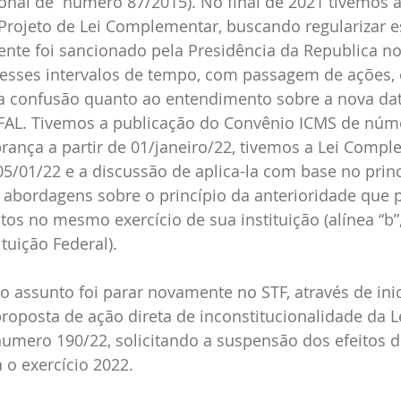
onal de  número 87/2015). No final de 2021 tivemos a
rojeto de Lei Complementar, buscando regularizar es
e foi sancionado pela Presidência da Republica no 
, esses intervalos de tempo, com passagem de ações, 
confusão quanto ao entendimento sobre a nova data 
IFAL. Tivemos a publicação do Convênio ICMS de núm
ança a partir de 01/janeiro/22, tivemos a Lei Compl
/01/22 e a discussão de aplica-la com base no princ
abordagens sobre o princípio da anterioridade que p
s no mesmo exercício de sua instituição (alínea “b”, i
tuição Federal).
 assunto foi parar novamente no STF, através de inic
oposta de ação direta de inconstitucionalidade da Le
mero 190/22, solicitando a suspensão dos efeitos de
o exercício 2022.