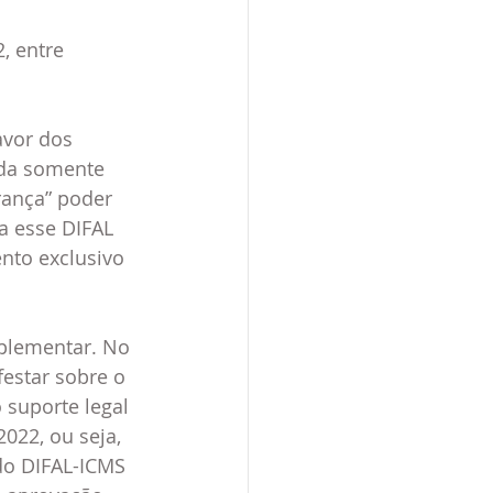
, entre 
vor dos 
ada somente 
rança” poder 
a esse DIFAL 
ento exclusivo 
plementar. No 
estar sobre o 
suporte legal 
022, ou seja, 
do DIFAL-ICMS 