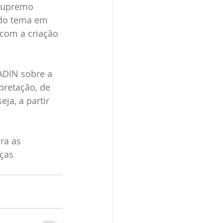
Supremo 
 do tema em 
 com a criação 
ADIN sobre a 
retação, de 
ja, a partir 
ra as 
ças 