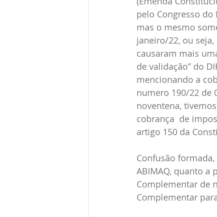
(Emenda Constituci
pelo Congresso do P
mas o mesmo soment
janeiro/22, ou seja
causaram mais uma 
de validação” do D
mencionando a cobr
numero 190/22 de 05
noventena, tivemos 
cobrança  de imposto
artigo 150 da Consti
Confusão formada, o
ABIMAQ, quanto a pr
Complementar de nu
Complementar para 