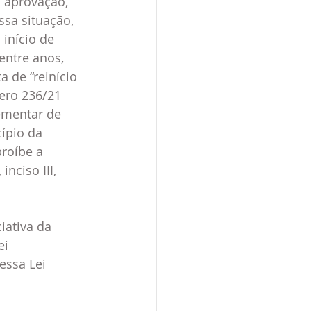
 aprovação, 
sa situação, 
início de 
entre anos, 
de “reinício 
ero 236/21 
ementar de 
ípio da 
roíbe a 
nciso III, 
iativa da 
i 
ssa Lei 