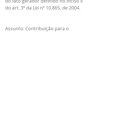
do fato gerador definido no inciso II 
do art. 3º da Lei nº 10.865, de 2004.
Assunto: Contribuição para o 
Financiamento da Seguridade Social 
- CofinsCOFINS-IMPORTAÇÃO. 
PRESTAÇÃO DE SERVIÇOS. 
REEMBOLSO DE CUSTOS E DESPESAS 
DO PRESTADOR PELO TOMADOR DE 
SERVIÇOS. EMPRESAS LIGADAS. 
INCIDÊNCIA.A Cofins-Importação 
incide sobre a remessa de valores ao 
exterior feita pela tomadora de 
serviço a título de reembolso de 
despesas e custos incorridos por 
empresas estrangeiras prestadoras 
de serviço
 (ainda que pertençam ao 
mesmo grupo econômico da 